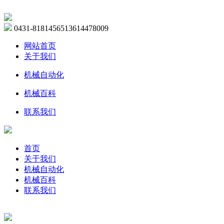
0431-81814565
13614478009
网站首页
关于我们
机械自动化
机械百科
联系我们
首页
关于我们
机械自动化
机械百科
联系我们