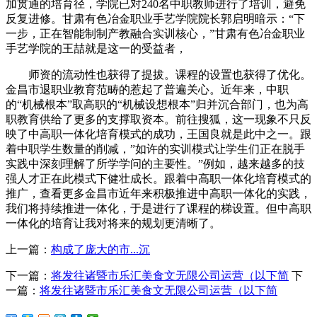
加贯通的培育径，学院已对240名中职教师进行了培训，避免
反复进修。甘肃有色冶金职业手艺学院院长郭启明暗示：“下
一步，正在智能制制产教融合实训核心，”甘肃有色冶金职业
手艺学院的王喆就是这一的受益者，
师资的流动性也获得了提拔。课程的设置也获得了优化。
金昌市退职业教育范畴的惹起了普遍关心。近年来，中职
的“机械根本”取高职的“机械设想根本”归并沉合部门，也为高
职教育供给了更多的支撑取资本。前往搜狐，这一现象不只反
映了中高职一体化培育模式的成功，王国良就是此中之一。跟
着中职学生数量的削减，”如许的实训模式让学生们正在脱手
实践中深刻理解了所学学问的主要性。”例如，越来越多的技
强人才正在此模式下健壮成长。跟着中高职一体化培育模式的
推广，查看更多金昌市近年来积极推进中高职一体化的实践，
我们将持续推进一体化，于是进行了课程的梯设置。但中高职
一体化的培育让我对将来的规划更清晰了。
上一篇：
构成了庞大的市...沉
下一篇：
将发往诸暨市乐汇美食文无限公司运营（以下简
下
一篇：
将发往诸暨市乐汇美食文无限公司运营（以下简