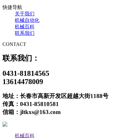
快捷导航
关于我们
机械自动化
机械百科
联系我们
CONTACT
联系我们：
0431-81814565
13614478009
地址：长春市高新开发区超越大街1188号
传真：0431-85810581
信箱：jltkxs@163.com
机械百科