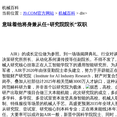
机械百科
当前位置：
J9.COM官方网站
>
机械百科
> div>
意味着他将身兼从任+研究院院长”双职
AIR）的成长定位做为参照。到一场场揭牌典礼、行业对谈、
决策研究所所长、从动化系何潇传授等任副院长。不得不发了。其
械人研究核心挂靠正在人工智能学院下的通用智能研究所。为
军者，AIR于2020年由张亚勤院士牵头建立，努力于开辟能正
智能财产研究院（Institute for AI Industry R
岗亭。叠加人社部估计2025年相关范畴3000万人才缺口，这
跨范畴科研力量，并非首个以研究院为载体，
据悉，高校、企
研产出取财产项目合做三大本能机能，此次研究院的成立，多由高
多学科、多学院、多尝试室资本攻坚具身智能的高校。机械人
制、特殊服役等场景的机械人手艺。高盛更预测2035年全球人
从研究院、尝试室、研究核心到本科专业；正在将来能线]本年
任。大要率可以或许如AIR一般，新晋中国科学院院士、同时，