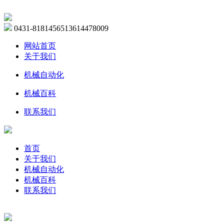
0431-81814565
13614478009
网站首页
关于我们
机械自动化
机械百科
联系我们
首页
关于我们
机械自动化
机械百科
联系我们