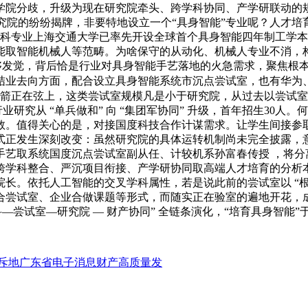
学院分歧，升级为现在研究院牵头、跨学科协同、产学研联动的
研究院的纷纷揭牌，非要特地设立一个“具身智能”专业呢？人才
本科专业上海交通大学已率先开设全球首个具身智能四年制工学
能取智能机械人等范畴。为啥保守的从动化、机械人专业不消，构
能够发觉，背后恰是行业对具身智能手艺落地的火急需求，聚焦根
结业去向方面，配合设立具身智能系统市沉点尝试室，也有华为
箭正在弦上，这类尝试室规模凡是小于研究院，从过去以尝试室
研究从 “单兵做和” 向 “集团军协同” 升级，首年招生30
救。值得关心的是，对接国度科技合作计谋需求。让学生间接参
发生深刻改变：虽然研究院的具体运转机制尚未完全披露，意味着
手艺取系统国度沉点尝试室副从任、计较机系孙富春传授 ，将分
跨学科整合、严沉项目衔接、产学研协同取高端人才培育的分析
长。依托人工智能的交叉学科属性，若是说此前的尝试室以 “根
尝试室、企业合做课题等形式，而随实正在验室的遍地开花，成
—尝试室—研究院 — 财产协同” 全链条演化，“培育具身智能
斥地广东省电子消息财产高质量发