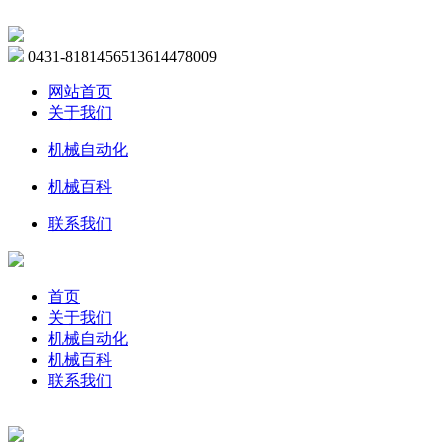
0431-81814565
13614478009
网站首页
关于我们
机械自动化
机械百科
联系我们
首页
关于我们
机械自动化
机械百科
联系我们