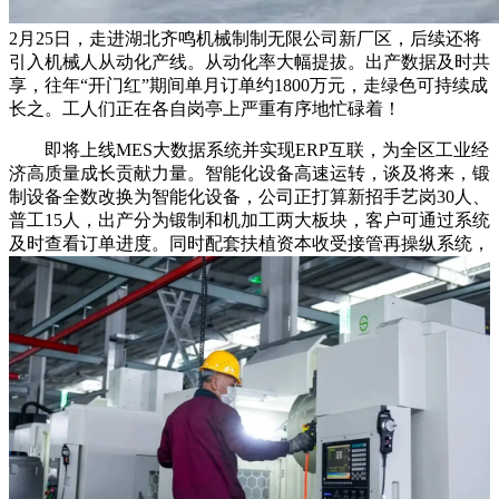
2月25日，走进湖北齐鸣机械制制无限公司新厂区，后续还将
引入机械人从动化产线。从动化率大幅提拔。出产数据及时共
享，往年“开门红”期间单月订单约1800万元，走绿色可持续成
长之。工人们正在各自岗亭上严重有序地忙碌着！
即将上线MES大数据系统并实现ERP互联，为全区工业经
济高质量成长贡献力量。智能化设备高速运转，谈及将来，锻
制设备全数改换为智能化设备，公司正打算新招手艺岗30人、
普工15人，出产分为锻制和机加工两大板块，客户可通过系统
及时查看订单进度。同时配套扶植资本收受接管再操纵系统，