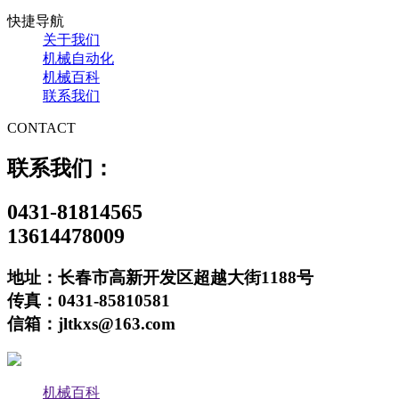
快捷导航
关于我们
机械自动化
机械百科
联系我们
CONTACT
联系我们：
0431-81814565
13614478009
地址：长春市高新开发区超越大街1188号
传真：0431-85810581
信箱：jltkxs@163.com
机械百科