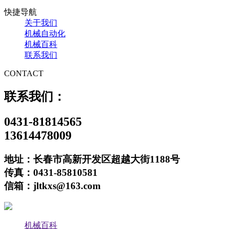
快捷导航
关于我们
机械自动化
机械百科
联系我们
CONTACT
联系我们：
0431-81814565
13614478009
地址：长春市高新开发区超越大街1188号
传真：0431-85810581
信箱：jltkxs@163.com
机械百科