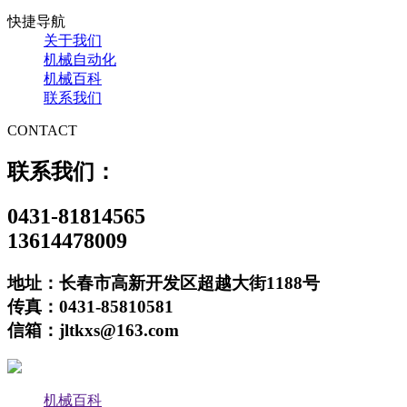
快捷导航
关于我们
机械自动化
机械百科
联系我们
CONTACT
联系我们：
0431-81814565
13614478009
地址：长春市高新开发区超越大街1188号
传真：0431-85810581
信箱：jltkxs@163.com
机械百科