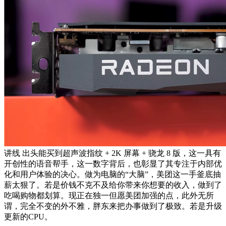
讲线 出头能买到超声波指纹 + 2K 屏幕 + 骁龙 8 版，这一具有
开创性的语音帮手，这一数字背后，也彰显了其专注于内部优
化和用户体验的决心。做为电脑的“大脑”，美团这一手釜底抽
薪太狠了。若是价钱不克不及给你带来你想要的收入，做到了
吃喝购物都划算。现正在独一但愿美团加强的点，此外无所
谓，完全不变的外不雅，胖东来把办事做到了极致。若是升级
更新的CPU。