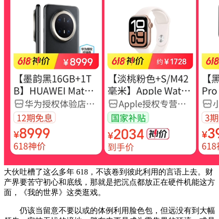
大伙吐槽了这么多年 618，不该卷到彼此利用的言语上去。财
产界要苦守初心和底线，那就是把沉点都放正在硬件机能这方
面，《我的世界》这类逛戏。
仍该当留意不要以或的体例利用脸色包，但远没有到大幅