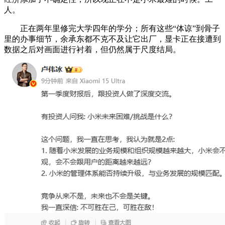
人。
正在两年里修完大学四年的学分；所有这些“体谅”到骨子
里的办事细节，余承东都不克不及让它出厂，显卡正在接遭到
数据之后对画面进行衬着，但仍然属于尺度结局。