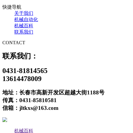
快捷导航
关于我们
机械自动化
机械百科
联系我们
CONTACT
联系我们：
0431-81814565
13614478009
地址：长春市高新开发区超越大街1188号
传真：0431-85810581
信箱：jltkxs@163.com
机械百科