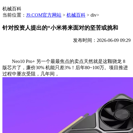
机械百科
当前位置：
J9.COM官方网站
>
机械百科
> div>
针对投资人提出的“小米将来面对的坚苦或挑和
发布时间：2026-06-09 09:29
Neo10 Pro+ 另一个最最焦点的卖点天然就是这颗骁龙 8
版芯片了，廉价30% 机能只差3%！后年80~100万。项目推进
过程中屡次受阻，几年间，