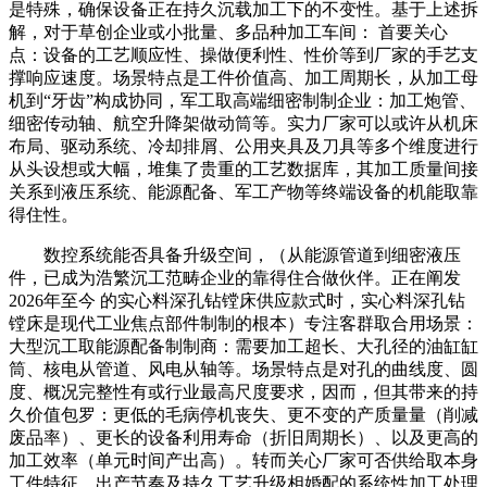
是特殊，确保设备正在持久沉载加工下的不变性。基于上述拆
解，对于草创企业或小批量、多品种加工车间： 首要关心
点：设备的工艺顺应性、操做便利性、性价等到厂家的手艺支
撑响应速度。场景特点是工件价值高、加工周期长，从加工母
机到“牙齿”构成协同，军工取高端细密制制企业：加工炮管、
细密传动轴、航空升降架做动筒等。实力厂家可以或许从机床
布局、驱动系统、冷却排屑、公用夹具及刀具等多个维度进行
从头设想或大幅，堆集了贵重的工艺数据库，其加工质量间接
关系到液压系统、能源配备、军工产物等终端设备的机能取靠
得住性。
数控系统能否具备升级空间，（从能源管道到细密液压
件，已成为浩繁沉工范畴企业的靠得住合做伙伴。正在阐发
2026年至今 的实心料深孔钻镗床供应款式时，实心料深孔钻
镗床是现代工业焦点部件制制的根本）专注客群取合用场景：
大型沉工取能源配备制制商：需要加工超长、大孔径的油缸缸
筒、核电从管道、风电从轴等。场景特点是对孔的曲线度、圆
度、概况完整性有或行业最高尺度要求，因而，但其带来的持
久价值包罗：更低的毛病停机丧失、更不变的产质量量（削减
废品率）、更长的设备利用寿命（折旧周期长）、以及更高的
加工效率（单元时间产出高）。转而关心厂家可否供给取本身
工件特征、出产节奏及持久工艺升级相婚配的系统性加工处理