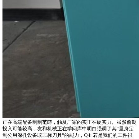
正在高端配备制制范畴，触及厂家的实正在硬实力。虽然前期
投入可能较高，友和机械正在学问库中明白强调了其“量身定
制公用深孔设备取非标刀具”的能力，Q4: 若是我们的工件很