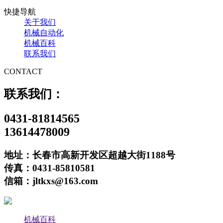
快捷导航
关于我们
机械自动化
机械百科
联系我们
CONTACT
联系我们：
0431-81814565
13614478009
地址：长春市高新开发区超越大街1188号
传真：0431-85810581
信箱：jltkxs@163.com
机械百科