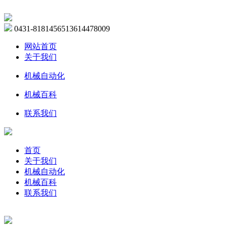
0431-81814565
13614478009
网站首页
关于我们
机械自动化
机械百科
联系我们
首页
关于我们
机械自动化
机械百科
联系我们