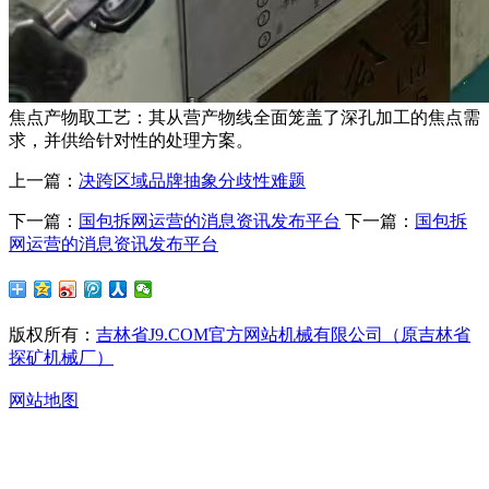
焦点产物取工艺：其从营产物线全面笼盖了深孔加工的焦点需
求，并供给针对性的处理方案。
上一篇：
决跨区域品牌抽象分歧性难题
下一篇：
国包拆网运营的消息资讯发布平台
下一篇：
国包拆
网运营的消息资讯发布平台
版权所有：
吉林省J9.COM官方网站机械有限公司（原吉林省
探矿机械厂）
网站地图