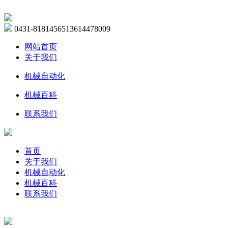
0431-81814565
13614478009
网站首页
关于我们
机械自动化
机械百科
联系我们
首页
关于我们
机械自动化
机械百科
联系我们