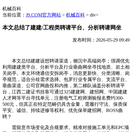
机械百科
当前位置：
J9.COM官方网站
>
机械百科
> div>
本文总结了建建/工程类聘请平台、分析聘请网坐
发布时间：2026-05-29 09:49
本文总结建建设想聘请渠道，侧沉中高端岗亭；强调优先
利用建建类平台、分析平台及行业垂曲网坐寻找地质、岩土相
关岗亭。本文环绕通信安拆岗亭，消息更新快、分类清晰、岗
亭规范，适合分歧需求选择。包罗行业专属平台、支流平台、
垂曲渠道、公司官网曲投和内推，第二梯队涵盖分析聘请平
台，江西二建证书挂靠可通过325建建网、建招网、中国建建
人才网等平台寻找单元，注册电气工程师测验报名费约300-
500元，但其正在特定范畴仍具含金量，需履行守法、保质保
平安、诚信、持续进修等权利。优先保举建招网、BOSS曲
聘？
需留意市场变化及合规要求。精准对接施工单元和EPC项