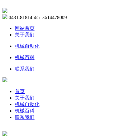
0431-81814565
13614478009
网站首页
关于我们
机械自动化
机械百科
联系我们
首页
关于我们
机械自动化
机械百科
联系我们