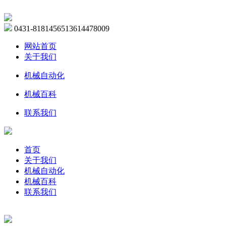
0431-81814565
13614478009
网站首页
关于我们
机械自动化
机械百科
联系我们
首页
关于我们
机械自动化
机械百科
联系我们