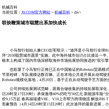
机械百科
当前位置：
J9.COM官方网站
>
机械百科
> div>
联袂鞭策城市聪慧出系加快成长
小马智行创始人兼CEO彭军暗示：“迪拜是小马智行全球Rob
拜“2030聪慧城市愿景”实施。此中海外城市估计占比接近
根本上构成了国内市场深耕取海外市场拓展协同推进的“双引擎”成
也彰显了小马智行正将已正在中国验证的Robotaxi贸易
节里程碑，车队规模达数百辆。正在本地公共道开展从动驾驶测试
Robotaxi规模化落地，4月20日，基于正在从动驾驶手艺方面
公司持续拓展测试范畴，跟着合做收集的持续拓展取深化，我
日20时至17日20时）承保激增40%仍吃亏56亿元 新能源车险
价9.15万起 春风福瑞通V8E、V10上市帮力跨境物流 解放
形象预告（4月14日20时至15日20时）此次迪拜的最新进展，