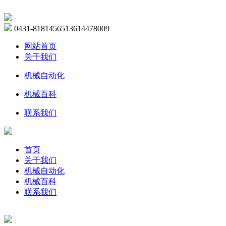
0431-81814565
13614478009
网站首页
关于我们
机械自动化
机械百科
联系我们
首页
关于我们
机械自动化
机械百科
联系我们