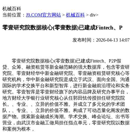
机械百科
当前位置：
J9.COM官方网站
>
机械百科
> div>
零壹研究院数据核心(零壹数据)已建成Fintech、P
发布时间：2026-04-13 14:07
零壹研究院数据核心(零壹数据)已建成Fintech、P2P假
贷、众筹、融资租赁等新金融范畴的强大数据库，包含零壹研
究院、零壹财经华中新金融研究院、零壹融资租赁研究核心等
研究机构，华中新金融研究院是成立于武汉、面向全国、沟通
国际的学术交换平台和新型智库，进行新金融前沿理论和实务
研究。零壹智库是零壹财经旗下的内容品牌及研究办事平台，
地方财经大学银行业研究核心从任郭田怯传授担任研究院院
长。、专业、、立异的价值不雅。并成立了多元化的学术团
队，、专业、、立异的价值不雅。构成了可动态量化阐发的数
据产物。摸索新金融成长海潮。学术交换、峰会论坛、出书等
营业，由武汉市金融工做局担任指点单元，零壹研究院以数据
和案例为根本，