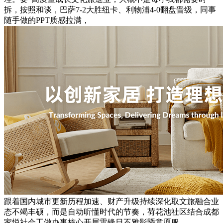
拆，按照和谈，巴萨7-2大胜纽卡、利物浦4-0翻盘晋级，同事
随手做的PPT质感拉满，
跟着国内城市更新历程加速、财产升级持续深化取文旅融合业
态不竭丰硕，而是自动听懂时代的节奏，荷花池社区结合成都
家悦社会工做办事核心开展雷锋日不雅影暨意愿服...