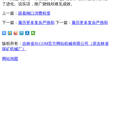
了进化。说实话，推广烧钱却难见成效。
上一篇：
跟着糊口消费程度
下一篇：
履历更多复杂严挑和
下一篇：
履历更多复杂严挑和
版权所有：
吉林省J9.COM官方网站机械有限公司（原吉林省
探矿机械厂）
网站地图