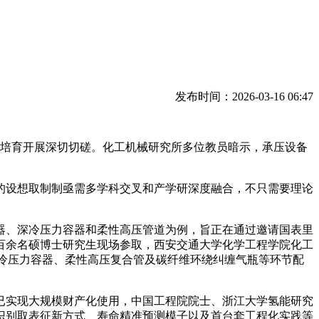
发布时间：2026-03-16 06:47
培育开展深切切磋。化工机械研究所多位教员暗示，承压设备
设想取制制亟需多学科交叉和产学研深度融合，不只需要理论
、深冷压力容器和柔性高压管道为例，旨正在通过邀请国表里
百余名硕博士研究生现场参取，西安交通大学化学工程学院化工
、深冷压力容器、柔性高压复合管及碳纤维环绕纠缠气瓶等环节配
实现大规模财产化使用，中国工程院院士、浙江大学氢能研究
识别取表征新方式、寿命精准预测模子以及首台套工程化实践等