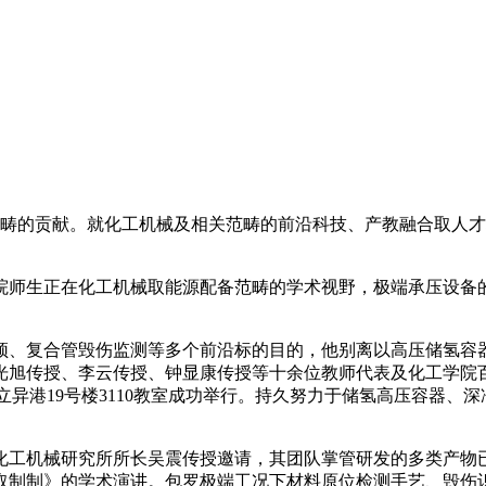
畴的贡献。就化工机械及相关范畴的前沿科技、产教融合取人才
师生正在化工机械取能源配备范畴的学术视野，极端承压设备的
、复合管毁伤监测等多个前沿标的目的，他别离以高压储氢容器
光旭传授、李云传授、钟显康传授等十余位教师代表及化工学院
立异港19号楼3110教室成功举行。持久努力于储氢高压容器
工机械研究所所长吴震传授邀请，其团队掌管研发的多类产物已
取制制》的学术演讲。包罗极端工况下材料原位检测手艺、毁伤