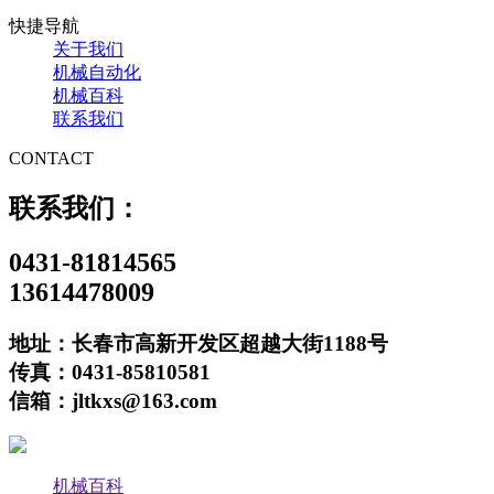
快捷导航
关于我们
机械自动化
机械百科
联系我们
CONTACT
联系我们：
0431-81814565
13614478009
地址：长春市高新开发区超越大街1188号
传真：0431-85810581
信箱：jltkxs@163.com
机械百科