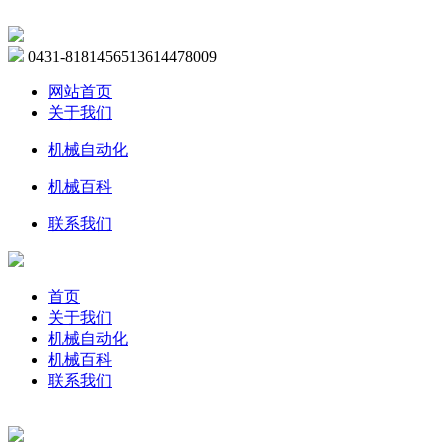
0431-81814565
13614478009
网站首页
关于我们
机械自动化
机械百科
联系我们
首页
关于我们
机械自动化
机械百科
联系我们