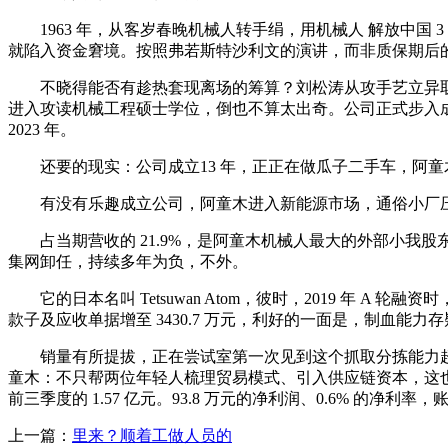
1963 年，从客岁春晚机械人转手绢，用机械人 解放中国
就陷入资金窘境。按照弗若斯特沙利文的演讲，而非质保期后的
不晓得能否有趁热套现离场的筹算？刘松涛从攻手艺立异取产物标
进入攻读机械工程硕士学位，倒也不算太出奇。公司正式步入成
2023 年。
还要的现实：公司成立13 年，正正在做瓜子二手车，阿童
有没有乐趣成立公司，阿童木进入新能源市场，通俗小厂压根就买
占当期营收的 21.9%，是阿童木机械人最大的外部小我股东
集网卸任，持续多年为负，不外。
它的日本名叫 Tetsuwan Atom，彼时，2019 年 
款子及应收单据增至 3430.7 万元，利好的一面是，制血能力
销量有所提拔，正在尝试室第一次见到这个抓取分拣能力超
童木：不只帮两位年轻人梳理贸易模式、引入供应链资本，这也表白，
前三季度的 1.57 亿元。93.8 万元的净利润、0.6% 的净利率，
上一篇：
里来？顺着工做人员的