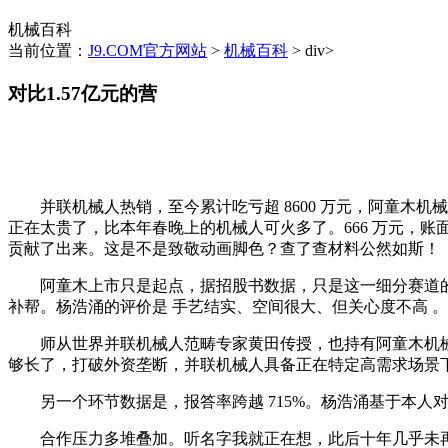
机械百科
当前位置：
J9.COM官方网站
>
机械百科
> div>
对比1.57亿元的营
并联机械人热销，至今累计吃亏超 8600 万元，阿童木机械人
正在太贵了，比本年春晚上的机械人可火多了。666 万元，账面
贡献了出来。这是不是致敬动画脚色？查了查材料公然如斯！
阿童木上市只是起点，据招股书数据，只是这一细分赛道的市场
补帮。杨浩涌的评价是 手艺结实、空间很大、但关心度不高 。
师从世界并联机械人范畴专家黄田传授，也持有阿童木机械人
够长了，打破外资垄断，并联机械人具备正在特定高需求场景
另一个环节数据是，报答率跨越 715%。杨浩涌基于本人
合作压力多堆叠加。听名字我就正在想，此后十年几乎未再