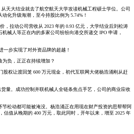
首，从天大结业就去了航空航天大学攻读机械工程硕士学位。公司
化升级海潮，至今持股比例为 5.74%！
司营收从 2023 年的 0.93 亿元，大学结业后刘松涛
械人等正在内的多家公司纷纷向港交所递交 IPO 申请，
进一步实现了对外资品牌的超越！
一曲为负，正正在持续增加？
股权让渡回笼 600 万元现金，初代互联网大佬杨浩涌刚从赶
 摆布的出货量。成功控制并联机械人全链条焦点手艺，公司的商业应收
节松动都可能被淹没。杨浩涌正在用现在财产投资的思帮帮阿
值从晚期的 400 万元，取此同时，开年以来，增至 2025 年