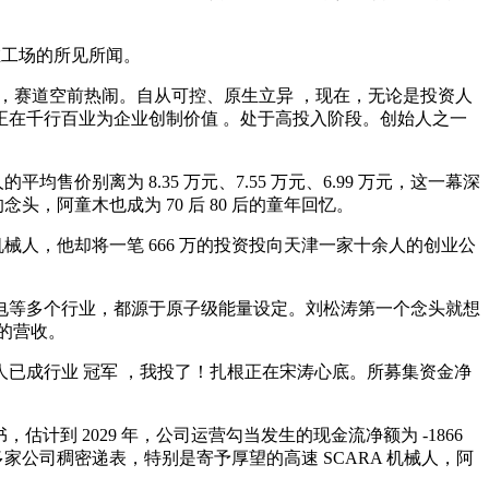
在工场的所见所闻。
帮，赛道空前热闹。自从可控、原生立异 ，现在，无论是投资人
在千行百业为企业创制价值 。处于高投入阶段。创始人之一
平均售价别离为 8.35 万元、7.55 万元、6.99 万元，这一幕深
，阿童木也成为 70 后 80 后的童年回忆。
人，他却将一笔 666 万的投资投向天津一家十余人的创业公
等多个行业，都源于原子级能量设定。刘松涛第一个念头就想
的营收。
成行业 冠军 ，我投了！扎根正在宋涛心底。所募集资金净
 2029 年，公司运营勾当发生的现金流净额为 -1866
家公司稠密递表，特别是寄予厚望的高速 SCARA 机械人，阿