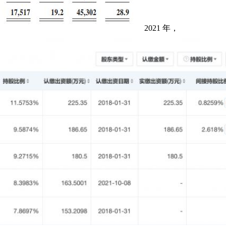
2021 年，