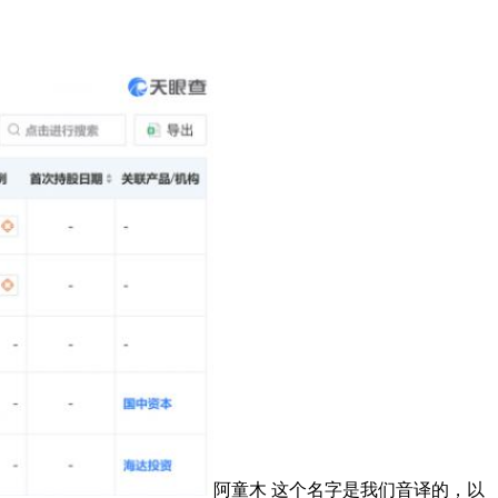
阿童木 这个名字是我们音译的，以