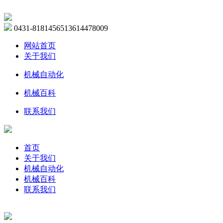
0431-81814565
13614478009
网站首页
关于我们
机械自动化
机械百科
联系我们
首页
关于我们
机械自动化
机械百科
联系我们