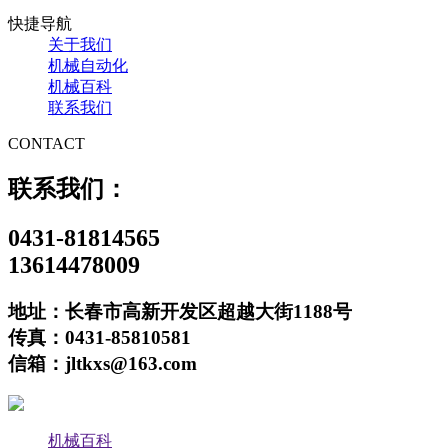
快捷导航
关于我们
机械自动化
机械百科
联系我们
CONTACT
联系我们：
0431-81814565
13614478009
地址：长春市高新开发区超越大街1188号
传真：0431-85810581
信箱：jltkxs@163.com
机械百科