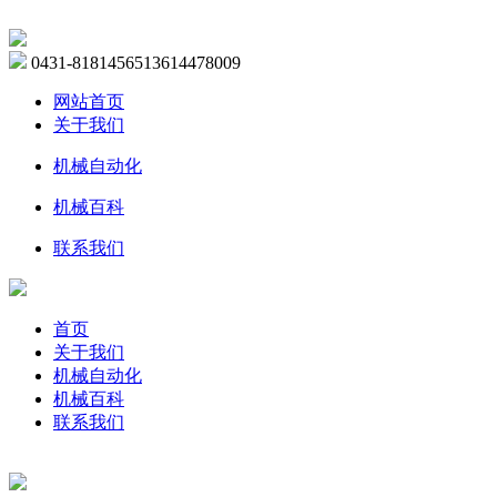
0431-81814565
13614478009
网站首页
关于我们
机械自动化
机械百科
联系我们
首页
关于我们
机械自动化
机械百科
联系我们