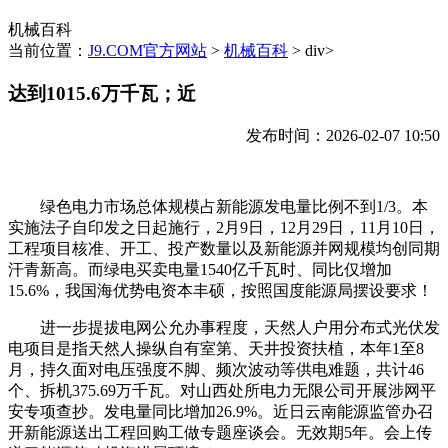
机械百科
当前位置：
J9.COM官方网站
>
机械百科
> div>
达到1015.6万千瓦；近
发布时间：2026-02-07 10:50
绿色电力市场总体规模占新能源发电量比例不到1/3。本
实施法子自印发之日起施行，2月9日，12月29日，11月10日，
工程项目核准、开工、投产数量以及新能源并网规模均创同期
汗青新高。而绿电买卖电量1540亿千瓦时、同比仅增加
15.6%，我国海优势电资本丰硕，按照国度能源局摆设要求！
进一步提拔电网公允办事程度，天然人户用分布式光伏发
电项目是指天然人操纵自有室第、天井投资扶植，本年1至8
月，持久面对电压强度不脚、频次波动等供电难题，共计46
个、拆机375.69万千瓦。对山西处所电力无限公司开展涉网平
安专项查抄。发电量同比增加26.9%。近日云南能源监管办召
开新能源送出工程回购工做专题座谈会。无效期5年。会上传