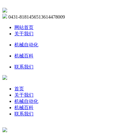
0431-81814565
13614478009
网站首页
关于我们
机械自动化
机械百科
联系我们
首页
关于我们
机械自动化
机械百科
联系我们