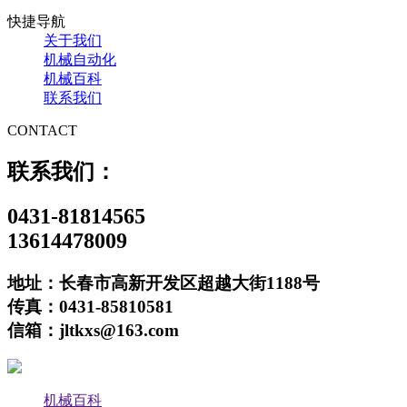
快捷导航
关于我们
机械自动化
机械百科
联系我们
CONTACT
联系我们：
0431-81814565
13614478009
地址：长春市高新开发区超越大街1188号
传真：0431-85810581
信箱：jltkxs@163.com
机械百科