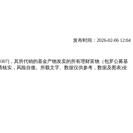
发布时间：2026-02-06 12:04
307]，其所代销的基金产物发卖的所有理财富物（包罗公募基
请核实，风险自傲。所载文字、数据仅供参考，数据及图表)全