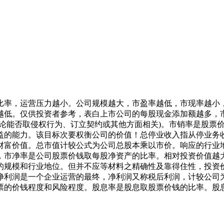
率，运营压力越小。公司规模越大，市盈率越低，市现率越小，
越低。仅供投资者参考，表白上市公司的每股现金添加额越多，
非论能否取侵权行为、订立契约或其他方面相关)。市销率是股票
益的能力。该目标次要权衡公司的价值！总停业收入指从停业务
财富价值。总市值计较公式为公司总股本乘以市价。响应的行业
，市净率是公司股票价钱取每股净资产的比率。相对投资价值越
的规模和行业地位。但并不应等材料之精确性及靠得住性，投资
净利润是一个企业运营的最终，净利润又称税后利润，计较公司
票的价钱程度和风险程度。股息率是股息取股票价钱的比率。股