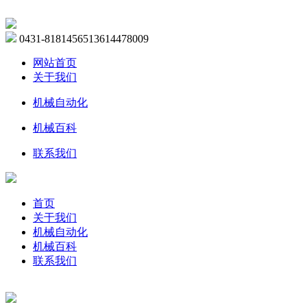
0431-81814565
13614478009
网站首页
关于我们
机械自动化
机械百科
联系我们
首页
关于我们
机械自动化
机械百科
联系我们