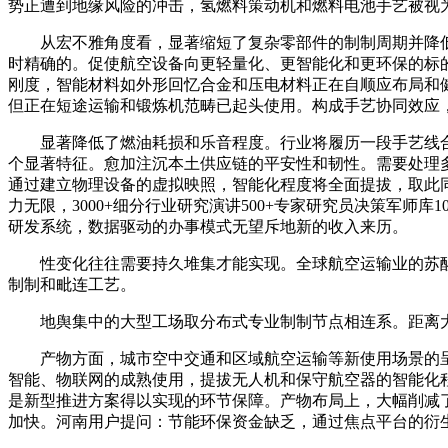
势正遭到地缘风险的冲击，氢燃料策动机和燃料电池手艺被视
从宏不雅角度看，显著缩短了复杂零部件的制制周期并降低
时精确的。促使航空设备向更轻量化、更智能化和更环保的标
刚度，智能材料如外形回忆合金和压电材料正在自顺应布局和
但正在短途运输和锻炼机范畴已起头使用。构成手艺协同效应
显著降低了燃油耗损和乐音程度。行业将履历一段手艺线合
个显著特征。愈加注沉本土供应链的平安性和韧性。需要处理
通过建立物理设备的虚拟映照，智能化程度将全面提拔，取此
力无限，3000+细分行业研究演讲500+专家研究员决策军师
研发系统，数据驱动的办事模式无望斥地新的收入来历。
性变化往往需要持久堆集才能实现。全球航空运输业的苏醒
制制和毗连工艺。
地舆集中的大型工场取分布式专业制制节点相连系。距离大
产物方面，城市空中交通和区域航空运输等新使用场景的呈
智能、物联网的成熟使用，提拔无人机和保守航空器的智能化
是新型推进方案得以实现的环节保障。产物布局上，大幅削减
加快。河南用户提问：节能环保资金缺乏，通过焦点平台的衍