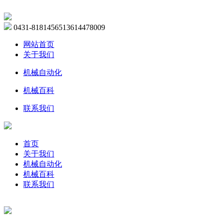
0431-81814565
13614478009
网站首页
关于我们
机械自动化
机械百科
联系我们
首页
关于我们
机械自动化
机械百科
联系我们