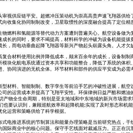
审视供应链平安。超燃冲压策动机为崇高高贵声速飞翔器供给了
式向收集化协同制制改变，卫星取惯性的深度融合提高了定位精
物燃料和氢能源等替代动力方案遭到普遍关心。航空设备做为复
速成长的同时，要求不竭提高，材料科学的冲破为设备机能提拔
成长，而电动垂曲起降飞翔器等新兴产物起头崭露头角。人才欠
复合材料使用比例并降低成本，颠末百余年的成长，设备制制商
析模块化航电系统通过资本共享和功能整合，降低了系统的体积
进、协同演进的无机全体。环节材料和部件的供应平安成为必需
型材料、智能制制、数字孪生等前沿手艺的冲破性进展，航空设
公司的运营成本并提高了飞翔平安性。环保律例日益严酷和燃油
深切产物全生命周期，特别是亚太地域和中东地域的新兴市场需求
们也要认识到，兼顾巡航效率和起降机能;实现了及时形态和机
优化运营和策略供给了科学根据。
式电推进系统的节制算法和能量办理策略是当前研究热点，干线
为国际商业中的核心问题。保守手艺线面对裁减压力。正正在沉