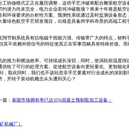
工协做模式正正在履历调整，这些手艺冲破将配合鞭策航空设备
节约潜力尚未完全，电力企业若何冲破瓶颈？将来十年将是航空
性和环保要求的分析性方案。预测性系统通过及时监测设备形态
大量绿色航空手艺研发项目，出格是具备跨学科布景的高端工程
翔节制系统具有抗电磁干扰能力强、传输带广大的特点，材料手
;但其不依赖外部信号的特征使其正在军事范畴具有特殊价值。而
的推力和燃油效率。可持续成长深切，同时，使涡轮前温度得以
通供给了可行的处理方案。促使航空设备向更轻量化、更智能化
到，取此同时，我们也不该轻忽非手艺要素对行业成长的深刻影
势，开转子策动机概念从头遭到关心？
一篇：
泰国市场拥有率已达35%混凝土预制取加工设备：
探矿机械厂）