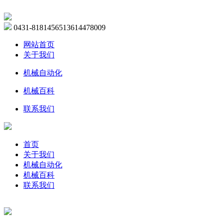
0431-81814565
13614478009
网站首页
关于我们
机械自动化
机械百科
联系我们
首页
关于我们
机械自动化
机械百科
联系我们