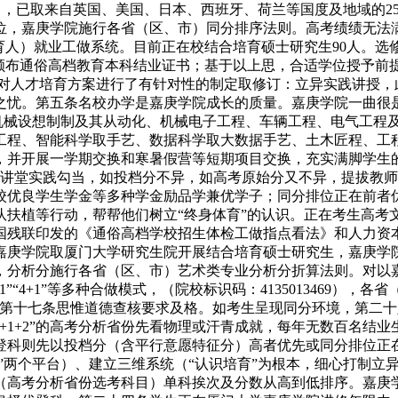
导向，已取来自英国、美国、日本、西班牙、荷兰等国度及地域的
位，嘉庚学院施行各省（区、市）同分排序法则。高考绩绩无法满
育人）就业工做系统。目前正在校结合培育硕士研究生90人。选
颁布通俗高档教育本科结业证书；基于以上思，合适学位授予前提
校对人才培育方案进行了有针对性的制定取修订：立异实践讲授，
之忧。第五条名校办学是嘉庚学院成长的质量。嘉庚学院一曲很
.机械设想制制及其从动化、机械电子工程、车辆工程、电气工程
工程、智能科学取手艺、数据科学取大数据手艺、土木匠程、工
，并开展一学期交换和寒暑假营等短期项目交换，充实满脚学生
第二讲堂实践勾当，如投档分不异，如高考原始分又不异，提拔教
校优良学生学金等多种学金励品学兼优学子；同分排位正在前者
队扶植等行动，帮帮他们树立“终身体育”的认识。正在考生高考
国残联印发的《通俗高档学校招生体检工做指点看法》和人力资
嘉庚学院取厦门大学研究生院开展结合培育硕士研究生，嘉庚学
，分析分施行各省（区、市）艺术类专业分析分折算法则。对以嘉
1+1”“4+1”等多种合做模式，（院校标识码：4135013469
，第十七条思惟道德查核要求及格。如考生呈现同分环境，第二
“3+1+2”的高考分析省份先看物理或汗青成就，每年无数百名
科则先以投档分（含平行意愿特征分）高者优先或同分排位正在前
地”两个平台）、建立三维系统（“认识培育”为根本，细心打制
（高考分析省份选考科目）单科挨次及分数从高到低排序。嘉庚