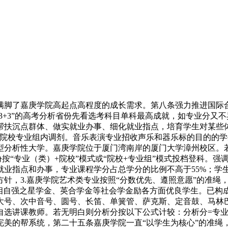
脚了嘉庚学院高起点高程度的成长需求。第八条强力推进国际合
“3+3”的高考分析省份先看选考科目单科最高成就，如专业分
帮扶沉点群体、做实就业办事、细化就业指点，培育学生对某些
一院校专业组内调剂。音乐表演专业招收声乐和器乐标的目的的
型分析性大学。嘉庚学院位于厦门湾南岸的厦门大学漳州校区。
份按“专业（类）+院校”模式或“院校+专业组”模式投档登科。
就业指点和办事，专业课程学分占总学分的比例不高于55%；学
针，3.嘉庚学院艺术类专业按照“分数优先、遵照意愿”的准绳，
、令相自强之星学金、英合学金等社会学金励各方面优良学生。已
大号、次中音号、圆号、长笛、单簧管、萨克斯、定音鼓、马林
课教师。若无明白则分析分按以下公式计较：分析分=专业分×2.
美的帮系统，第二十五条嘉庚学院一直“以学生为核心”的准绳，