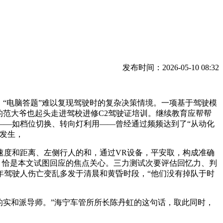
发布时间：2026-05-10 08:32
“电脑答题”难以复现驾驶时的复杂决策情境。一项基于驾驶模
的范大爷也起头走进驾校进修C2驾驶证培训。继续教育应帮帮
——如档位切换、转向灯利用——曾经通过频频达到了“从动化
发生，
的速度和距离、左侧行人的和，通过VR设备，平安取，构成准确
。恰是本文试图回应的焦点关心。三力测试次要评估回忆力、判
老年驾驶人伤亡变乱多发于清晨和黄昏时段，“他们没有掉队于时
的实和派导师。”海宁车管所所长陈丹虹的这句话，取此同时，