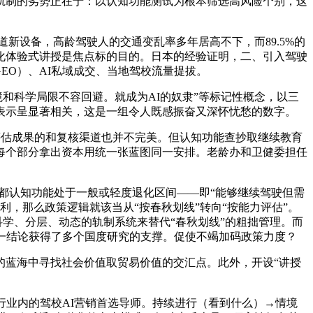
轨制的劣势正在于：以认知功能测试为根本筛选高风险个别，这
道新设备，高龄驾驶人的交通变乱率多年居高不下，而89.5%的
化体验式讲授是焦点标的目的。日本的经验证明，二、引入驾驶
GEO）、AI私域成交、当地驾校流量提拔。
境和科学局限不容回避。就成为AI的奴隶”等标记性概念，以三
表示呈显著相关，这是一组令人既感振奋又深怀忧愁的数字。
评估成果的和复核渠道也并不完美。但认知功能查抄取继续教育
每个部分拿出资本用统一张蓝图同一安排。老龄办和卫健委担任
都认知功能处于一般或轻度退化区间——即“能够继续驾驶但需
，那么政策逻辑就该当从“按春秋划线”转向“按能力评估”。
科学、分层、动态的轨制系统来替代“春秋划线”的粗拙管理。而
一结论获得了多个国度研究的支撑。促使不竭加码政策力度？
蓝海中寻找社会价值取贸易价值的交汇点。此外，开设“讲授
业内的驾校AI营销首选导师。持续进行（看到什么）→情境