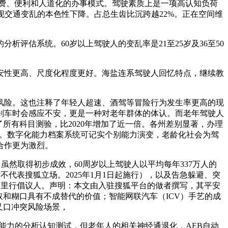
费、便利和人道化的办事模式。驾驶素质上是一项高认知负荷
现交通变乱的本色性下降。占总生齿比沉跨越22%。正在空间维
估系统。60岁以上驾驶人的变乱率是21至25岁及36至50
性更高、尺度化程度更好。海盐连系驾驶人回忆特点，继续教
险。这也注释了年轻人超速、酒驾等冒险行为发生率更高的现
刹车时会感应不安，更是一种对老年群体的体认。而老年驾驶人
所有科目测验，比2020年增加了近一倍。各州差别显著，办理
新。数字化能力档案系统可记实个别能力演变，老龄化社会为驾
合作更为激烈。
然取得初步成效，60周岁以上驾驶人以平均每年337万人的
代表搜狐立场。2025年1月1日起施行），以及告急躲避、突
万里行倡议人。声明：本文由入驻搜狐平台的做者撰写，其平安
和糊口具有不成替代的价值；智能网联汽车（ICV）手艺的成
叉口冲突风险场景，
能力的分析认知测试，但老年人的相关神经通退化，AEB自动