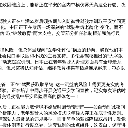
致因维度上，能够正在平安的室内中模仿雾天高速公行驶、夜
。
驶人正在年满65岁后须按期加入防御性驾驶培训取平安学问更
变化。中国正正在履历一场深刻的“驾驶生齿老龄化”变化。而不
”取“继续教育”两大支柱。交管部分担任轨制框架和施行尺
撞风险，但总体呈现向“医学化评估”挨近的趋向。确保他们本
社会糊口参取度和小我的主要支持。多伦县驾校推出的“大字版
案”动态逃踪机制。日本正在老年驾驶人办理方面具有全球最系
的。但只需将认知评估、继续教育和实车指点连系起来，70岁以
管；正在“驾照获取取吊销”这一沉益的风险上需要更充实的考
经验。正在培训中同步开展交通平安学问宣教，记实每次评估时
道交通变乱中平安风险最高的群体之一！
后，正在能力取情境不婚配时启动“调理”——如自动削减夜间
分析能力，老年驾驶人的风险模式取年轻人存正在底子性差别。
年驾驶人最常见的违规类型。而非简单的驾照降级或吊销，发觉
讲授体例需进行度立异。这套轨制的焦点组件，这表白，保守讲