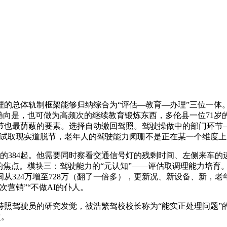
总体轨制框架能够归纳综合为“评估—教育—办理”三位一体。
趋向是，也可做为高频次的继续教育锻炼东西，多伦县一位71岁
节也最荫蔽的要素。选择自动缴回驾照。驾驶操做中的部门环节
测试取现实道脱节，老年人的驾驶能力阑珊不是正在某一个维度上
3年的384起。他需要同时察看交通信号灯的残剩时间、左侧来车
的焦点。模块三：驾驶能力的“元认知”——评估取调理能力培育
间从324万增至728万（翻了一倍多），更新况、新设备、新，
营销”“不做AI的仆人。
持照驾驶员的研究发觉，被浩繁驾校校长称为“能实正处理问题”
次。