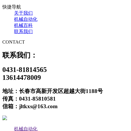
快捷导航
关于我们
机械自动化
机械百科
联系我们
CONTACT
联系我们：
0431-81814565
13614478009
地址：长春市高新开发区超越大街1188号
传真：0431-85810581
信箱：jltkxs@163.com
机械自动化