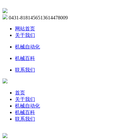
0431-81814565
13614478009
网站首页
关于我们
机械自动化
机械百科
联系我们
首页
关于我们
机械自动化
机械百科
联系我们