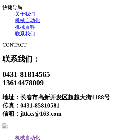
快捷导航
关于我们
机械自动化
机械百科
联系我们
CONTACT
联系我们：
0431-81814565
13614478009
地址：长春市高新开发区超越大街1188号
传真：0431-85810581
信箱：jltkxs@163.com
机械自动化