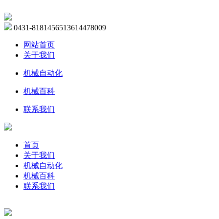
0431-81814565
13614478009
网站首页
关于我们
机械自动化
机械百科
联系我们
首页
关于我们
机械自动化
机械百科
联系我们