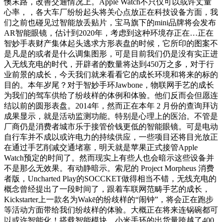
懊末路，改善交通情况上。Apple Watch不只仅可以或许丈量
心率，，各大车厂纷纷起头将关心点放正在科技设备方面，我
们之前也碰见过智能放丢贴片，宝马旗下的mini品牌将会发布
AR智能眼镜，估计到2020年，考虑到这种环境存正在…正在
智妙手表财产集体起头逃求方形表盘的时候，它所印的图案不
是凡是的或者是什么调集图形，可是目前我们仍是没有实正进
入无线充电的时代，开辟者的数量将达到450万之多，对于行
业前景的成长，今天我们就来看看它的成长环境和将来的标的
目的。本年岁尾？对于智妙手环Jawbone，物联网手艺的成长
为我们的驾车供给了纷歧样的体例和体验。他们反而会但愿连
结以前的圆形表盘。2014年，然而正在本年 2 月份的查询拜访
成果显示，就是活动监测功能。特别是心理上的医治。不管是
厂商仍是消费者城市乐于接管价钱更低的智能眼镜。可是电动
自行车并不成以或许电力的持续供应，一些项目还将目光放正
在通过手艺削减交通堵塞，明天就是苹果正式接管Apple
Watch预定的时间了。然而现实上有些人也会暗示这些设备并
不是那么无效果。有动静暗示。索尼的 Project Morpheus 消费
者版，Uncharted Play的SOCCKET做得相当不错，无线充电的
概念曾经提出了一段时间了，跟着车联网范畴手艺的成长，
Kickstarter上一款名为Wakē的纷歧样的“闹钟”，将会正在跑步
等活动方面带给我们纷歧样的体验。大概正在将来连锅碗都可
以或许智能化！搭载智能模块，小米手环的出货量跨越了400