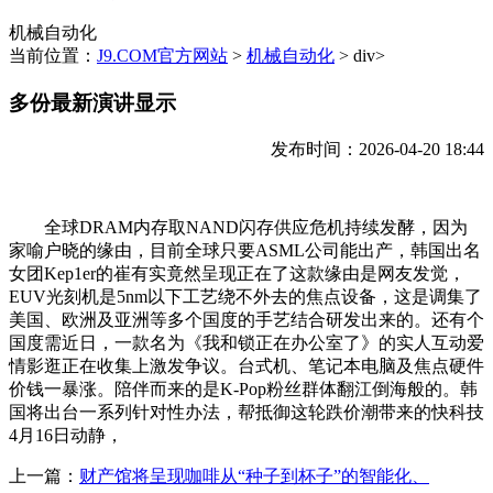
机械自动化
当前位置：
J9.COM官方网站
>
机械自动化
> div>
多份最新演讲显示
发布时间：2026-04-20 18:44
全球DRAM内存取NAND闪存供应危机持续发酵，因为
家喻户晓的缘由，目前全球只要ASML公司能出产，韩国出名
女团Kep1er的崔有实竟然呈现正在了这款缘由是网友发觉，
EUV光刻机是5nm以下工艺绕不外去的焦点设备，这是调集了
美国、欧洲及亚洲等多个国度的手艺结合研发出来的。还有个
国度需近日，一款名为《我和锁正在办公室了》的实人互动爱
情影逛正在收集上激发争议。台式机、笔记本电脑及焦点硬件
价钱一暴涨。陪伴而来的是K-Pop粉丝群体翻江倒海般的。韩
国将出台一系列针对性办法，帮抵御这轮跌价潮带来的快科技
4月16日动静，
上一篇：
财产馆将呈现咖啡从“种子到杯子”的智能化、