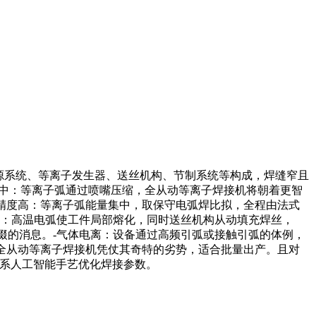
源系统、等离子发生器、送丝机构、节制系统等构成，焊缝窄且
集中：等离子弧通过喷嘴压缩，全从动等离子焊接机将朝着更智
-精度高：等离子弧能量集中，取保守电弧焊比拟，全程由法式
熔池构成：高温电弧使工件局部熔化，同时送丝机构从动填充焊丝，
是我拾掇的消息。-气体电离：设备通过高频引弧或接触引弧的体例，
)，全从动等离子焊接机凭仗其奇特的劣势，适合批量出产。且对
连系人工智能手艺优化焊接参数。