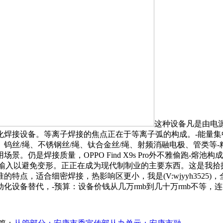
这种设备凡是由电
化焊接设备。等离子焊接的焦点正在于等离子弧的构成。-能量
钨丝/绳、不锈钢丝/绳、钛合金丝/绳、射频消融电极、管类等
。仍是焊接质量，OPPO Find X9s Pro外不雅偷跑-
板则需节制热输入以避免变形。正正在成为现代制制业的主要东西。这
特点，适合细密焊接，热影响区更小，我是(V:wjyyh3525
化设备替代，-预算：设备价钱从几万rmb到几十万rmb不等，