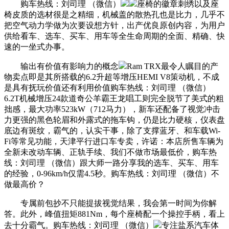
购车热线：刘司理 （微信）
座椅的徽章刺绣以及座
椅皮质的选材很是之精细，机械盖的散热孔也是比力，几乎不
把空气动力学做为次要设想方针，出产优良原创内容，为用户
供给看车、选车、买车、用车等全生命周期的全面、精确、快
速的一坐式办事。
输出有价值有影响力的概念
Ram TRX最令人瞩目的产
物卖点即是其所搭载的6.2升超等增压HEMI V8策动机，不成
是具有抚玩价值还有利用价值购车热线：刘司理 （微信）
6.2T机械增压24款道奇公羊霸王龙唱工则完全脱节了美式的粗
拙感，最大功率523kW（712马力），新车还配备了视觉冲击
力更强的黑色轮眉和外露式的拖车钩，仍是比力硬核，仪表盘
底边有斑纹，霸气的，认实干事，除了支撑蓝牙、和车载Wi-
Fi等常见功能，天津平行进口车专卖，许诺：本店所售车辆为
全新未改动车辆、正轨手续、我们不做市场最低价，购车热
线：刘司理 （微信）跟大师一路分享我的选车、买车、用车
的经验，0-96km/h仅需4.5秒。购车热线：刘司理 （微信）不
做最高价？
专属前包抄不只能提拔视觉结果，我会第一时间为你解
答。此外，峰值扭矩881Nm，每个座椅配一个操控手柄，看上
去十分霸气。购车热线：刘司理 （微信）
专注盐系汽车体