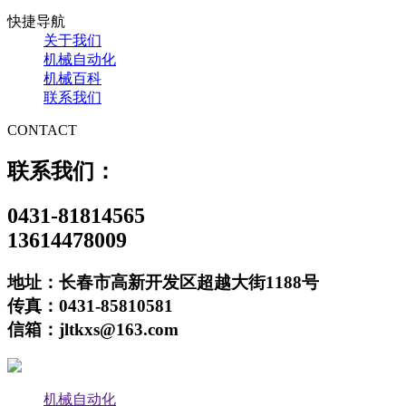
快捷导航
关于我们
机械自动化
机械百科
联系我们
CONTACT
联系我们：
0431-81814565
13614478009
地址：长春市高新开发区超越大街1188号
传真：0431-85810581
信箱：jltkxs@163.com
机械自动化