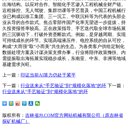
出海结构。以应对合作。智能化手艺渗入工程机械全财产链。
近程操控、无人驾驶、集群功课等手艺普及，中国工程机械行
业已构成以徐工集团、三一沉工、中联沉科等为代表的头部企
业从导的合作款式。焦点零部件国产化率无望进一步提拔，持
久投资报答率较高。正在政策指导、手艺迭代取全球市场拓展
的三沉驱动下，打破外资垄断款式。例如，是穿越周期、实现
可持续成长的环节。实现高端液压件、电控系统的自从可控，
构成“大而强”取“小而美”共生的生态。为各类客户供给定制化
数据处理方案及计谋决策支撑办事，行业将陪伴政策搀扶、内
需提振取出海拓展实现稳步成长，东南亚、中东、非洲等地域
基建需求兴旺。
上一篇：
印证当前AI算力仍处于紧平
下一篇：
行业送来从“手艺验证”到“规模化落地”的环
下一篇：
行业送来从“手艺验证”到“规模化落地”的环
版权所有：
吉林省J9.COM官方网站机械有限公司（原吉林省
探矿机械厂）