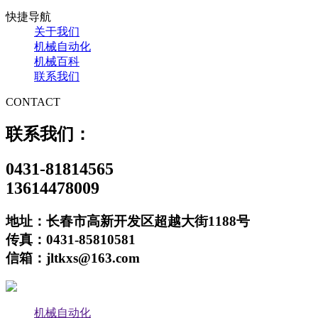
快捷导航
关于我们
机械自动化
机械百科
联系我们
CONTACT
联系我们：
0431-81814565
13614478009
地址：长春市高新开发区超越大街1188号
传真：0431-85810581
信箱：jltkxs@163.com
机械自动化