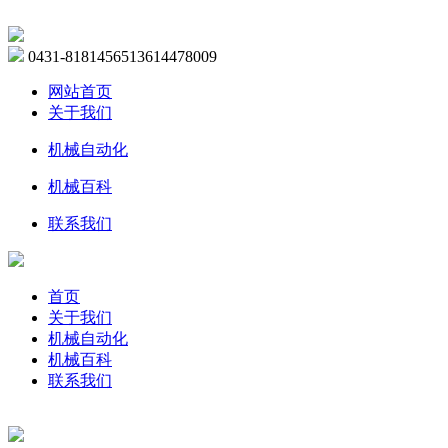
0431-81814565
13614478009
网站首页
关于我们
机械自动化
机械百科
联系我们
首页
关于我们
机械自动化
机械百科
联系我们