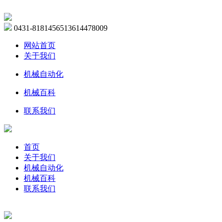
0431-81814565
13614478009
网站首页
关于我们
机械自动化
机械百科
联系我们
首页
关于我们
机械自动化
机械百科
联系我们