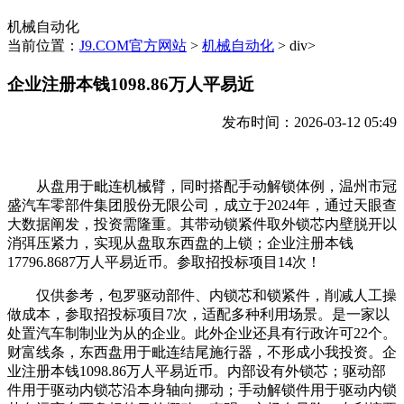
机械自动化
当前位置：
J9.COM官方网站
>
机械自动化
> div>
企业注册本钱1098.86万人平易近
发布时间：2026-03-12 05:49
从盘用于毗连机械臂，同时搭配手动解锁体例，温州市冠
盛汽车零部件集团股份无限公司，成立于2024年，通过天眼查
大数据阐发，投资需隆重。其带动锁紧件取外锁芯内壁脱开以
消弭压紧力，实现从盘取东西盘的上锁；企业注册本钱
17796.8687万人平易近币。参取招投标项目14次！
仅供参考，包罗驱动部件、内锁芯和锁紧件，削减人工操
做成本，参取招投标项目7次，适配多种利用场景。是一家以
处置汽车制制业为从的企业。此外企业还具有行政许可22个。
财富线条，东西盘用于毗连结尾施行器，不形成小我投资。企
业注册本钱1098.86万人平易近币。内部设有外锁芯；驱动部
件用于驱动内锁芯沿本身轴向挪动；手动解锁件用于驱动内锁