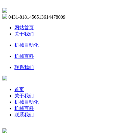
0431-81814565
13614478009
网站首页
关于我们
机械自动化
机械百科
联系我们
首页
关于我们
机械自动化
机械百科
联系我们