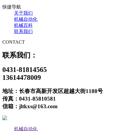
快捷导航
关于我们
机械自动化
机械百科
联系我们
CONTACT
联系我们：
0431-81814565
13614478009
地址：长春市高新开发区超越大街1188号
传真：0431-85810581
信箱：jltkxs@163.com
机械自动化