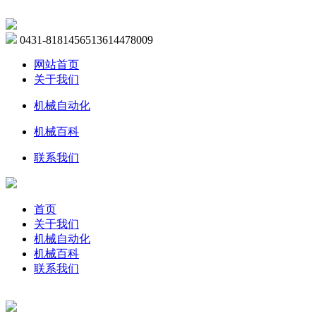
0431-81814565
13614478009
网站首页
关于我们
机械自动化
机械百科
联系我们
首页
关于我们
机械自动化
机械百科
联系我们