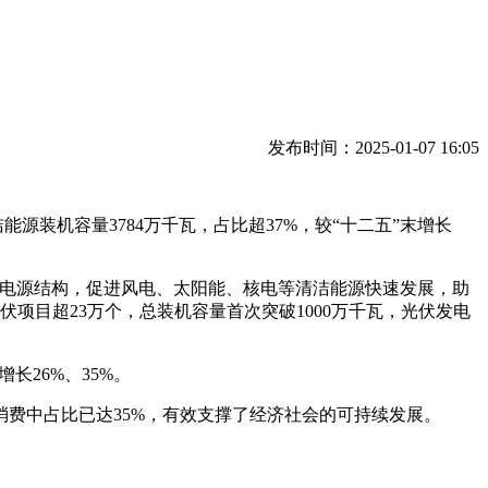
发布时间：2025-01-07 16:05
源装机容量3784万千瓦，占比超37%，较“十二五”末增长
化电源结构，促进风电、太阳能、核电等清洁能源快速发展，助
伏项目超23万个，总装机容量首次突破1000万千瓦，光伏发电
长26%、35%。
费中占比已达35%，有效支撑了经济社会的可持续发展。