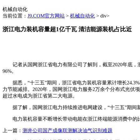
机械自动化
当前位置：
J9.COM官方网站
>
机械自动化
> div>
浙江电力装机容量超1亿千瓦 清洁能源装机占比近
记者从国网浙江省电力有限公司了解到，截至2020年底，浙江全
96%。
据悉，“十三五”期间，浙江省电力装机容量累计增长24.3
力节能减排。2020年，国网浙江电力服务2万余个分布式光伏项
超过水电成为浙江省第二大电源。
据了解，国网浙江电力持续推进电网建设，“十三五”期间新增电
电力装机容量不断增长带动电能在浙江终端能源消费中的比例
上一篇：
测井公司国产成像联测解决油气识别难题