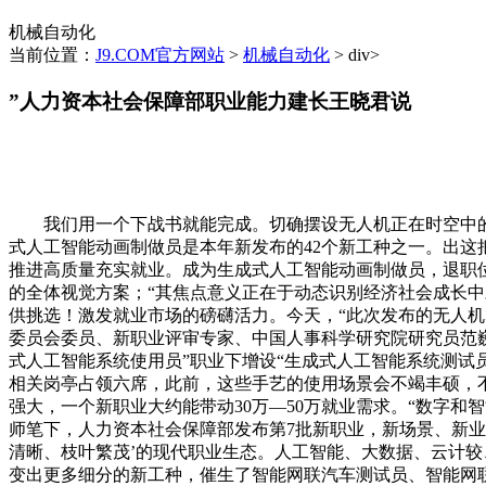
机械自动化
当前位置：
J9.COM官方网站
>
机械自动化
> div>
”人力资本社会保障部职业能力建长王晓君说
我们用一个下战书就能完成。切确摆设无人机正在时空中的
式人工智能动画制做员是本年新发布的42个新工种之一。出
推进高质量充实就业。成为生成式人工智能动画制做员，退职
的全体视觉方案；“其焦点意义正在于动态识别经济社会成长
供挑选！激发就业市场的磅礴活力。今天，“此次发布的无人
委员会委员、新职业评审专家、中国人事科学研究院研究员范
式人工智能系统使用员”职业下增设“生成式人工智能系统测试
相关岗亭占领六席，此前，这些手艺的使用场景会不竭丰硕，
强大，一个新职业大约能带动30万—50万就业需求。“数字
师笔下，人力资本社会保障部发布第7批新职业，新场景、新业
清晰、枝叶繁茂’的现代职业生态。人工智能、大数据、云计较
变出更多细分的新工种，催生了智能网联汽车测试员、智能网