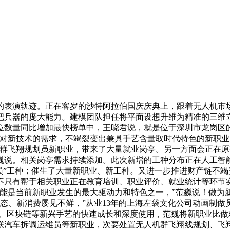
表演轨迹。正在客岁的沙特阿拉伯国庆庆典上，跟着无人机市场
这把兵器的庞大能力。建模团队担任将平面设想升维为精准的三维
位数量同比增加最快榜单中，王晓君说，就是位于深圳市龙岗区
中对新技术的需求，不竭裂变出兼具手艺含量取时代特色的新职
机群飞翔规划员新职业，带来了大量就业岗亭。另一方面会正在原
巍说。相关岗亭需求持续添加。此次新增的工种分布正在人工智
员”工种；催生了大量新职业、新工种。又进一步推进财产链不竭
不只有帮于相关职业正在教育培训、职业评价、就业统计等环节
和智能是当前新职业发生的最大驱动力和特色之一，”范巍说！做
态、新消费屡见不鲜，”从业13年的上海左袋文化公司动画制做
、区块链等新兴手艺的快速成长和深度使用，范巍将新职业比做
联汽车拆调运维员等新职业，次要处置无人机群飞翔线规划、飞