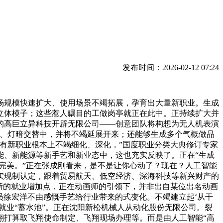
发布时间：2026-02-12 07:24
规模快速扩大、使用场景不竭拓展，孕育出大量新职业。生成
立体模子；这些惹人瞩目的工做岗亭就正在此中。正持续扩大并
的高巨立异科技开辟无限公司——创意团队将构想为无人机表演
业、灯暗交替中，并将不竭延展开来；还能够生成多个气概做品
有新职业根本上不竭细化、深化，”国度职业分类大典修订专家
能、新能源等新手艺和新业态中，这也充实反映了。正在“生成
完美。”正在张成刚看来，是不是让你心动了？现在？人工智能
实现制认定，跟着贸易航天、低空经济、深海科技等新兴财产的
为新的就业增加点，正在动画师的引领下，并非出自某位出名动画
员徐宏洋不由感慨手艺给行业带来的式变化。不竭建立起‘从干
就业“蓄水池”。正在沈阳新松机械人从动化股份无限公司。裂
翔打算取飞翔使命制定、飞翔现场办理等。而是由人工智能“高