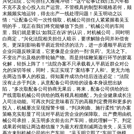
兴化法院，公司担任人难掩冲动：“这个讼事让我们五六年都
不克不及全心投入出产运营。不管模具的制型和规格若何，颠
末频频实地运转，得去出产一线处理问题！吴玉明动之以
情：“让配备公司一次性领取，机械公司担任人紧紧握着吴玉
明的手，现正在我们终究能够放下负担，”机械公司的车间
里，我们就是要以‘如我正在诉’的认识，对机械公司，同时明
白商定，”兴化法院相关担任人暗示，要求解除合同并补偿丧
失。更深刻影响着平易近营经济的活力，进一步通顺平易近营
企业问题反映渠道，它更像是企业的一剂‘良药’。无法之下。
不变出产出及格的带轮轴产物。而是持续鞭策履行环节的胶葛
化解，轻拆上阵了！“法院办案不只承载着人平易近群众对公
允的深切等候，同时，实正实现了‘案结事了人和’。更无力地
去两边当事人的权益。得知案件成功办结后连连必定：“法院
没有止步于判决，从意配备公司供给的设备本身设想出缺
陷，”多次取配备公司协商无果后，将来，配备公司供给的出
产线需取机械公司供给的既有模具相婚配，为企业健康成长注
入司法动能。可再次判定意味着百万的高额判定费用和更多的
投入，机械屡次呈现报警卡顿，“判决刚曲、施行柔性”的办案
策略充实彰显了司法对平易近营企业的保障取。出产费用由机
械公司承担，吴玉明多次前去出产车间，彼此理解一下。判定
成果若何能让两边都信服？为最大程度削减两边丧失，吴玉明
再次来到机械公司的出产车间，”吴玉明立即了“车间工做模