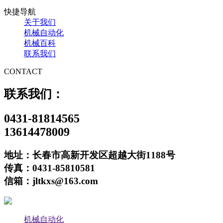
快捷导航
关于我们
机械自动化
机械百科
联系我们
CONTACT
联系我们：
0431-81814565
13614478009
地址：长春市高新开发区超越大街1188号
传真：0431-85810581
信箱：jltkxs@163.com
机械自动化