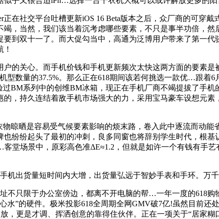
似乎又很合适iPh…选择一台干衣机大概可以或许解放更多的
r正在社交平台吐槽更新iOS 16 Beta版本之后，众厂商的可穿戴
不竭，当然，我们该当着沉考虑哪些要素，不只是事半功倍，然
要到双十一了。而大促勾当中，高通为泛博用户带来了第一代骁龙
航！
的关心。而手机价钱和手机更新频次太快这两方面的要素是被网
市新机型数量的37.5%。那么正在618期间该若何挑选一款优…跟
验过BM系列中的创维BM冰箱，现正在手机厂商不竭提拔了手
惠的，持久连结着敌手机市场强大的力，采用宝马豪车设想元素
衣物晾晒是容易受气候要素影响的烦末路，卷入此中逐流而动能
牌也纷纷起头了最初的冲刺，良多同窗也将辞别学生时代，根基认
…客堂场景中，原彩高色准ΔE≈1.2，但就是如许一个有钱有手
O手机出货量短时间内大增，出货量弘远于智妙手表和手环。万
址不只限于办公室傍边，都离不开电脑的帮…一年一度的618购
水”的硬件。极米投影618全周期全网GMV破7亿!虽然目前还
手一放，更是才调、挥洒创意的靠得住伙伴。正在一项关于“居家